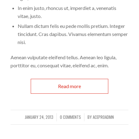
In enim justo, rhoncus ut, imperdiet a, venenatis
vitae, justo.
Nullam dictum felis eu pede mollis pretium. Integer
tincidunt. Cras dapibus. Vivamus elementum semper
nisi.
Aenean vulputate eleifend tellus. Aenean leo ligula,
porttitor eu, consequat vitae, eleifend ac, enim.
Read more
JANUARY 24, 2013
0 COMMENTS
BY
ACEPR0ADMN
/
/