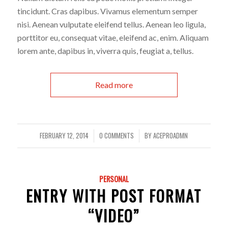
tincidunt. Cras dapibus. Vivamus elementum semper
nisi. Aenean vulputate eleifend tellus. Aenean leo ligula,
porttitor eu, consequat vitae, eleifend ac, enim. Aliquam
lorem ante, dapibus in, viverra quis, feugiat a, tellus.
Read more
FEBRUARY 12, 2014
0 COMMENTS
BY
ACEPR0ADMN
/
/
PERSONAL
ENTRY WITH POST FORMAT
“VIDEO”