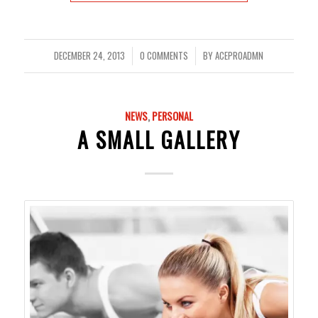
DECEMBER 24, 2013
0 COMMENTS
BY
ACEPR0ADMN
/
/
NEWS
,
PERSONAL
A SMALL GALLERY