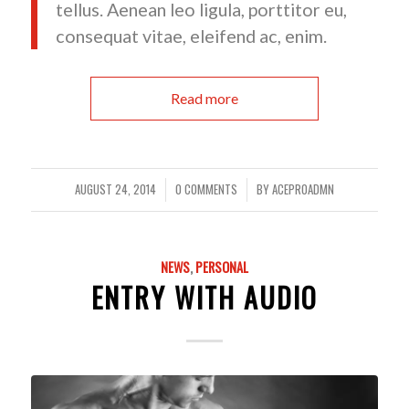
tellus. Aenean leo ligula, porttitor eu,
consequat vitae, eleifend ac, enim.
Read more
AUGUST 24, 2014
0 COMMENTS
BY
ACEPR0ADMN
/
/
NEWS
,
PERSONAL
ENTRY WITH AUDIO