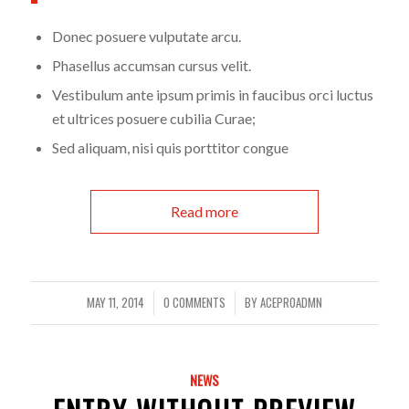
Donec posuere vulputate arcu.
Phasellus accumsan cursus velit.
Vestibulum ante ipsum primis in faucibus orci luctus
et ultrices posuere cubilia Curae;
Sed aliquam, nisi quis porttitor congue
Read more
MAY 11, 2014
0 COMMENTS
BY
ACEPR0ADMN
/
/
NEWS