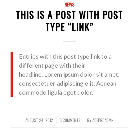
NEWS
THIS IS A POST WITH POST
TYPE “LINK”
Entries with this post type link to a
different page with their
headline. Lorem ipsum dolor sit amet,
consectetuer adipiscing elit. Aenean
commodo ligula eget dolor.
AUGUST 24, 2012
0 COMMENTS
BY
ACEPR0ADMN
/
/