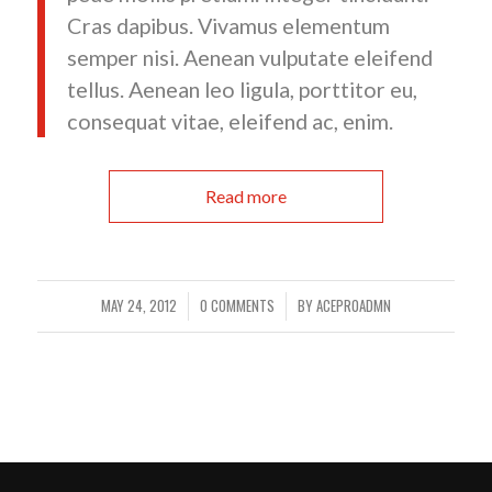
Cras dapibus. Vivamus elementum
semper nisi. Aenean vulputate eleifend
tellus. Aenean leo ligula, porttitor eu,
consequat vitae, eleifend ac, enim.
Read more
MAY 24, 2012
0 COMMENTS
BY
ACEPR0ADMN
/
/